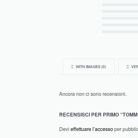
Valutato
5
su 5
Valutato
4
su 5
Valutato
3
su 5
Valutato
2
su 5
Valutato
1
su 5
WITH IMAGES (
0
)
VER
Ancora non ci sono recensioni.
RECENSISCI PER PRIMO “TOMMY
Devi
effettuare l’accesso
per pubbli