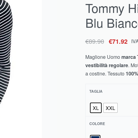
Tommy Hi
€
€
89.90
69.90
€
71.92
IVA inclusa
IVA inclusa
Blu Bian
€
89.90
€
71.92
IV
Maglione Uomo
marca
vestibilità regolare
. Mo
a costine. Tessuto
100%
TAGLIA
XL
XXL
COLORE