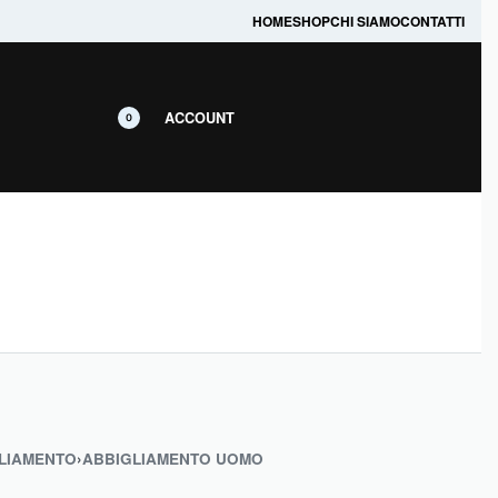
prodotti in promozione.
HOME
SHOP
CHI SIAMO
CONTATTI
ACCOUNT
0
LIAMENTO
›
ABBIGLIAMENTO UOMO