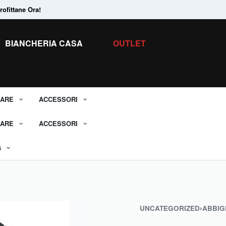
ofittane Ora!
Tanti Prodotti in
Saldo.
Scopri tutti i 
BIANCHERIA CASA
OUTLET
ARE
ACCESSORI
ARE
ACCESSORI
G
UNCATEGORIZED
›
ABBIG