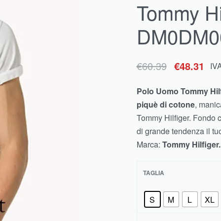
Tommy Hil
€
€
60.39
60.39
€
€
48.31
48.31
IVA inclusa
IVA inclusa
DM0DM0
€
60.39
€
48.31
IV
Polo Uomo Tommy Hi
piquè di cotone
, manic
Tommy Hilfiger. Fondo co
di grande tendenza il tu
Marca:
Tommy Hilfiger.
TAGLIA
S
M
L
XL