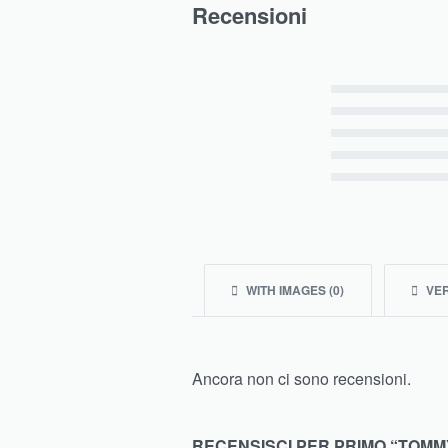
Recensioni
Valutato
5
su 5
Valutato
4
su 5
Valutato
3
su 5
Valutato
2
su 5
Valutato
1
su 5
WITH IMAGES (
0
)
VER
Ancora non ci sono recensioni.
RECENSISCI PER PRIMO “TOMM