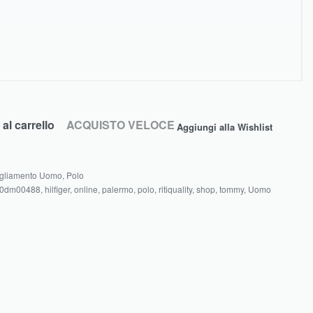
al carrello
ACQUISTO VELOCE
Aggiungi alla Wishlist
gliamento Uomo
,
Polo
0dm00488
,
hilfiger
,
online
,
palermo
,
polo
,
ritiquality
,
shop
,
tommy
,
Uomo