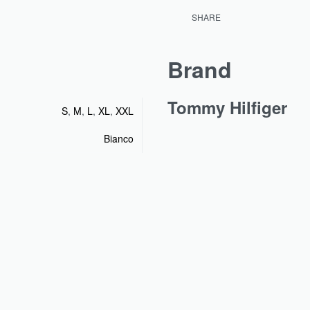
SHARE
Brand
Tommy Hilfiger
S
,
M
,
L
,
XL
,
XXL
Bianco