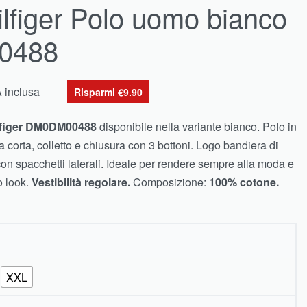
figer Polo uomo bianco
0488
A inclusa
Risparmi €9.90
lfiger DM0DM00488
disponibile nella variante bianco. Polo in
a corta, colletto e chiusura con 3 bottoni. Logo bandiera di
n spacchetti laterali. Ideale per rendere sempre alla moda e
o look.
Vestibilità regolare.
Composizione:
100% cotone.
XXL