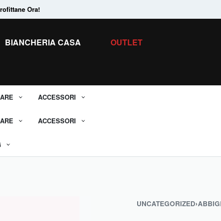
ofittane Ora!
Tanti Prodotti in
Saldo.
Scopri tutti i 
BIANCHERIA CASA
OUTLET
ARE
ACCESSORI
ARE
ACCESSORI
G
UNCATEGORIZED
›
ABBIG