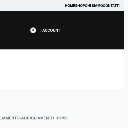
prodotti in promozione.
HOME
SHOP
CHI SIAMO
CONTATTI
ACCOUNT
0
LIAMENTO
›
ABBIGLIAMENTO UOMO