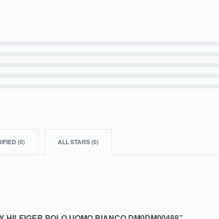
IFIED (
0
)
ALL STARS (
0
)
Y HILFIGER POLO UOMO BIANCO DM0DM00488”