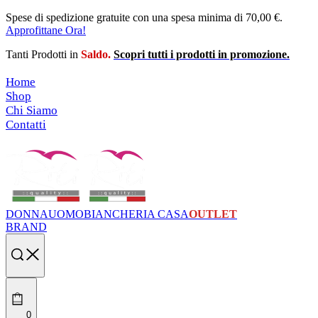
Skip
Spese di spedizione gratuite con una spesa minima di 70,00 €.
to
Approfittane Ora!
content
Tanti Prodotti in
Saldo.
Scopri tutti i prodotti in promozione.
Home
Shop
Chi Siamo
Contatti
DONNA
UOMO
BIANCHERIA CASA
OUTLET
BRAND
Search
open
0