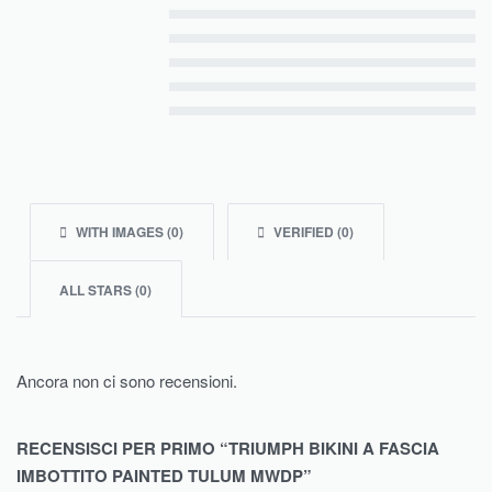
Valutato
5
su 5
Valutato
4
su 5
Valutato
3
su 5
Valutato
2
su 5
Valutato
1
su 5
WITH IMAGES (
0
)
VERIFIED (
0
)
ALL STARS (
0
)
Ancora non ci sono recensioni.
RECENSISCI PER PRIMO “TRIUMPH BIKINI A FASCIA
IMBOTTITO PAINTED TULUM MWDP”