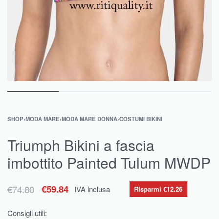
SHOP
›
MODA MARE
›
MODA MARE DONNA
›
COSTUMI BIKINI
Triumph Bikini a fascia
imbottito Painted Tulum MWDP
€
74.80
€
59.84
IVA inclusa
Risparmi €12.26
Consigli utili: