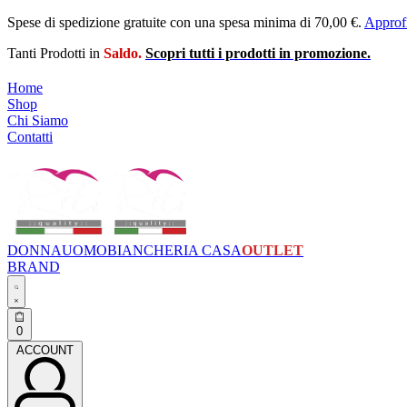
Skip
Spese di spedizione gratuite con una spesa minima di 70,00 €.
Approfi
to
Tanti Prodotti in
Saldo.
Scopri tutti i prodotti in promozione.
content
Home
Shop
Chi Siamo
Contatti
DONNA
UOMO
BIANCHERIA CASA
OUTLET
BRAND
Search
open
Open
0
cart
ACCOUNT
ACCOUNT