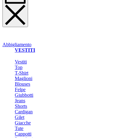
Abbigliamento
VESTITI
Vestiti
Top
T-Shirt
Maglioni
Blouses
Felpe
Giubbotti
Jeans
Shorts
Cardigan
Gilet
Giacche
Tute
Cappotti