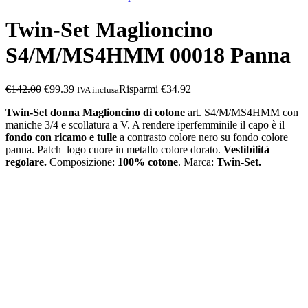
Twin-Set Maglioncino
S4/M/MS4HMM 00018 Panna
€
142.00
€
99.39
Risparmi €34.92
IVA inclusa
Twin-Set donna Maglioncino di cotone
art. S4/M/MS4HMM con
maniche 3/4 e scollatura a V.
A rendere iperfemminile il capo è il
fondo con ricamo e tulle
a contrasto colore nero su fondo colore
panna.
Patch logo cuore in metallo colore dorato.
Vestibilità
regolare.
Composizione:
100% cotone
.
Marca:
Twin-Set.