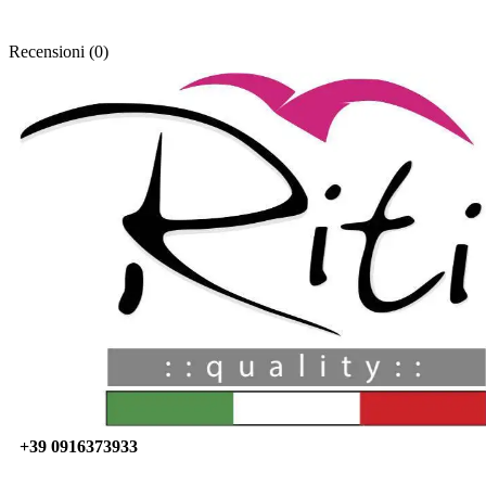
Recensioni (0)
Via Papa Sergio I, 44 Palermo
90142 (PA) Italia
ritiquality@gmail.com
+39 0916373933