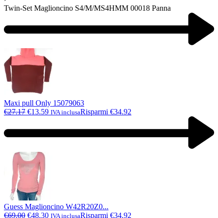
Twin-Set Maglioncino S4/M/MS4HMM 00018 Panna
Maxi pull Only 15079063
€
27.17
€
13.59
Risparmi €34.92
IVA inclusa
Guess Maglioncino W42R20Z0...
€
69.00
€
48.30
Risparmi €34.92
IVA inclusa