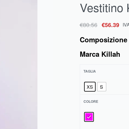
Vestitino 
€
105.99
IVA inclusa
€
49.00
IVA inclusa
€
80.56
€
56.39
IV
Composizione
Marca Killah
TAGLIA
XS
S
COLORE