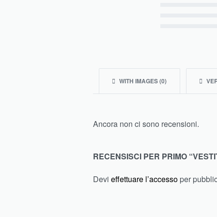
Valutato
4
su 5
Valutato
3
su 5
Valutato
2
su 5
Valutato
1
su 5
WITH IMAGES (
0
)
VER
Ancora non ci sono recensioni.
RECENSISCI PER PRIMO “VESTI
Devi
effettuare l’accesso
per pubbli