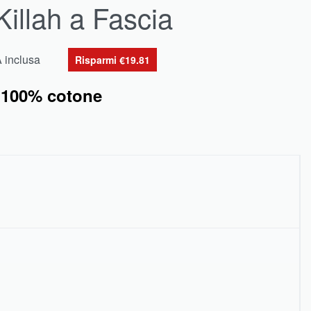
Killah a Fascia
A inclusa
Risparmi €19.81
 100% cotone