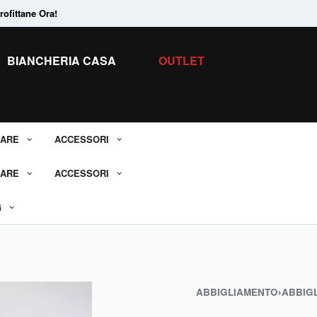
ofittane Ora!
Tanti Prodotti in
Saldo.
Scopri tutti i 
BIANCHERIA CASA
OUTLET
ARE
ACCESSORI
ARE
ACCESSORI
G
ABBIGLIAMENTO
›
ABBIG