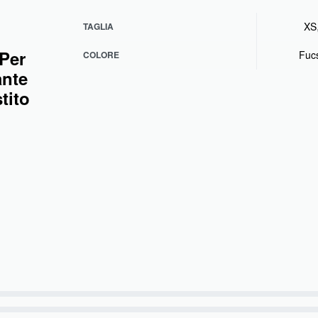
XS
TAGLIA
 Per
Fuc
COLORE
ante
tito