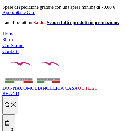
Skip
Spese di spedizione gratuite con una spesa minima di 70,00 €.
to
Approfittane Ora!
content
Tanti Prodotti in
Saldo.
Scopri tutti i prodotti in promozione.
Home
Shop
Chi Siamo
Contatti
DONNA
UOMO
BIANCHERIA CASA
OUTLET
BRAND
Search
open
0