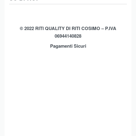
Moda Mare
Spedizioni
Biancheria Casa
Cookie Policy (UE)
Chi Siamo
Privacy Policy
Shop
© 2022 RITI QUALITY DI RITI COSIMO – P.IVA
06944140828
Assistenza
Contatti
Pagamenti Sicuri
Brands