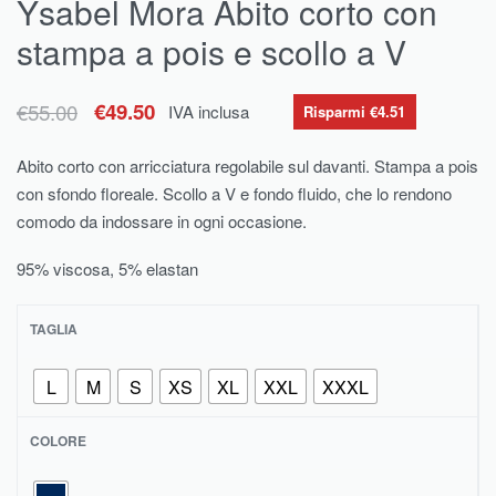
Ysabel Mora Abito corto con
stampa a pois e scollo a V
€
55.00
€
49.50
IVA inclusa
Risparmi €4.51
Abito corto con arricciatura regolabile sul davanti. Stampa a pois
con sfondo floreale. Scollo a V e fondo fluido, che lo rendono
comodo da indossare in ogni occasione.
95% viscosa, 5% elastan
TAGLIA
L
M
S
XS
XL
XXL
XXXL
COLORE