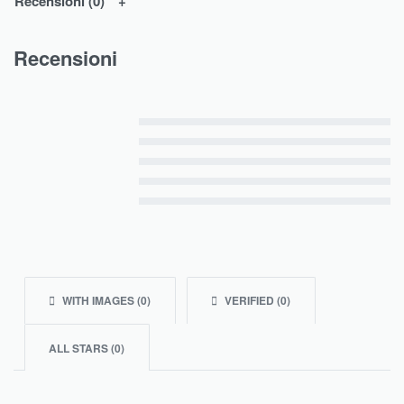
Recensioni (0)
Recensioni
Valutato
5
su 5
Valutato
4
su 5
Valutato
3
su 5
Valutato
2
su 5
Valutato
1
su 5
WITH IMAGES (
0
)
VERIFIED (
0
)
ALL STARS (
0
)