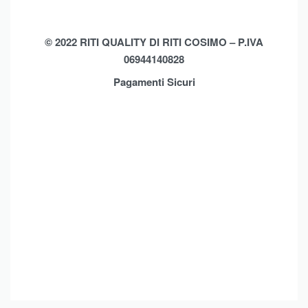
Biancheria Casa
Cookie Policy (UE)
Chi Siamo
Privacy Policy
Shop
© 2022 RITI QUALITY DI RITI COSIMO – P.IVA
06944140828
Assistenza
Contatti
Pagamenti Sicuri
Brands