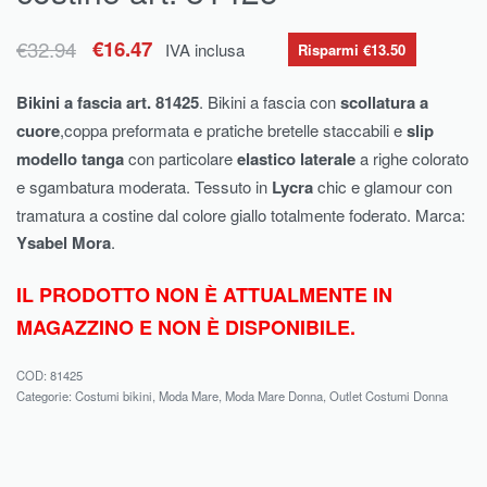
€
32.94
€
16.47
IVA inclusa
Risparmi €13.50
Bikini a fascia art. 81425
. Bikini a fascia con
scollatura a
cuore
,coppa preformata e pratiche bretelle staccabili e
slip
modello
tanga
con particolare
elastico laterale
a righe colorato
e sgambatura moderata. Tessuto in
Lycra
chic e glamour con
tramatura a costine dal colore giallo totalmente foderato. Marca:
Ysabel Mora
.
IL PRODOTTO NON È ATTUALMENTE IN
MAGAZZINO E NON È DISPONIBILE.
81425
Categorie:
Costumi bikini
,
Moda Mare
,
Moda Mare Donna
,
Outlet Costumi Donna