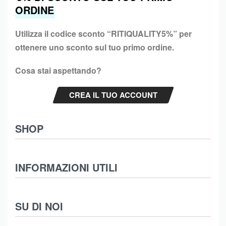
ORDINE
Utilizza il codice sconto “
RITIQUALITY5%”
per
ottenere uno sconto sul tuo primo ordine.
Cosa stai aspettando?
CREA IL TUO ACCOUNT
SHOP
Abbigliamento
INFORMAZIONI UTILI
Intimo
Scarpe
Termini e Condizioni
SU DI NOI
Moda Mare
Spedizioni