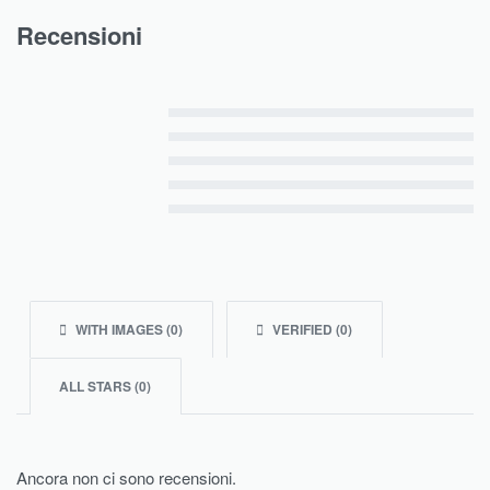
Recensioni
Valutato
5
su 5
Valutato
4
su 5
Valutato
3
su 5
Valutato
2
su 5
Valutato
1
su 5
WITH IMAGES (
0
)
VERIFIED (
0
)
ALL STARS (
0
)
Ancora non ci sono recensioni.