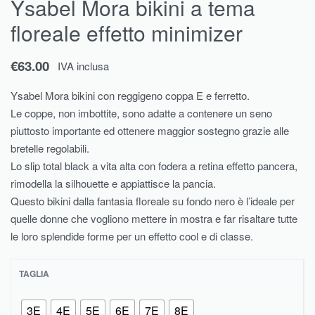
Ysabel Mora bikini a tema
floreale effetto minimizer
€
63.00
IVA inclusa
Ysabel Mora bikini con reggigeno coppa E e ferretto.
Le coppe, non imbottite, sono adatte a contenere un seno
piuttosto importante ed ottenere maggior sostegno grazie alle
bretelle regolabili.
Lo slip total black a vita alta con fodera a retina effetto pancera,
rimodella la silhouette e appiattisce la pancia.
Questo bikini dalla fantasia floreale su fondo nero è l’ideale per
quelle donne che vogliono mettere in mostra e far risaltare tutte
le loro splendide forme per un effetto cool e di classe.
TAGLIA
3E
4E
5E
6E
7E
8E