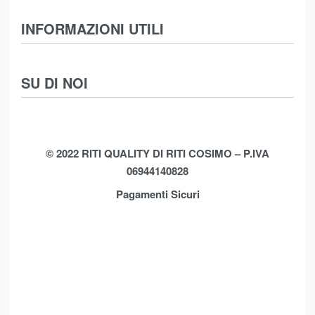
Abbigliamento
INFORMAZIONI UTILI
Intimo
Scarpe
Termini e Condizioni
SU DI NOI
Moda Mare
Spedizioni
Biancheria Casa
Cookie Policy (UE)
Chi Siamo
Privacy Policy
Shop
© 2022 RITI QUALITY DI RITI COSIMO – P.IVA
06944140828
Assistenza
Contatti
Pagamenti Sicuri
Brands