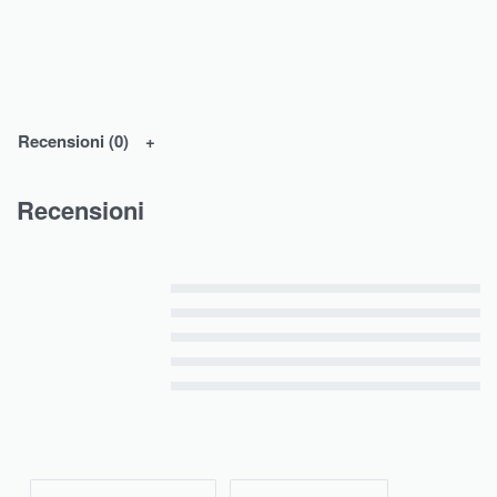
Recensioni (0)
Recensioni
Valutato
5
su 5
Valutato
4
su 5
Valutato
3
su 5
Valutato
2
su 5
Valutato
1
su 5