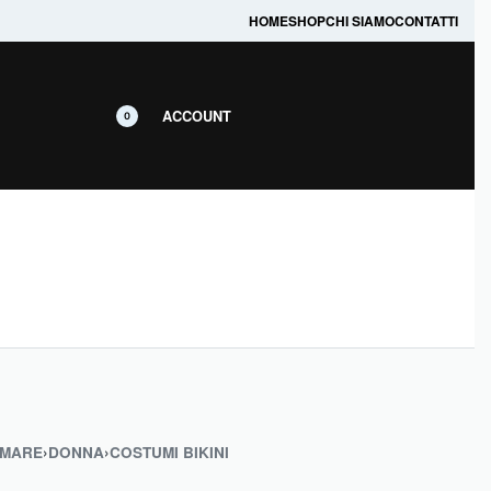
prodotti in promozione.
HOME
SHOP
CHI SIAMO
CONTATTI
ACCOUNT
0
 MARE
›
DONNA
›
COSTUMI BIKINI