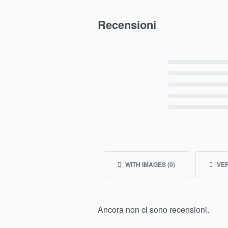
Recensioni
Valutato
5
su 5
Valutato
4
su 5
Valutato
3
su 5
Valutato
2
su 5
Valutato
1
su 5
WITH IMAGES (
0
)
VER
Ancora non ci sono recensioni.