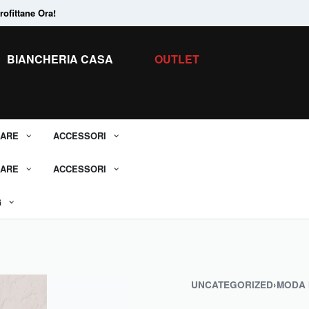
ofittane Ora!
Tanti Prodotti in
Saldo.
Scopri tutti i 
BIANCHERIA CASA
OUTLET
ARE
ACCESSORI
ARE
ACCESSORI
G
UNCATEGORIZED
›
MODA