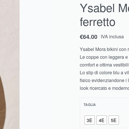
Ysabel Mo
€
€
64.00
69.00
€
54.40
IVA inclusa
IVA inclusa
ferretto
€
64.00
IVA inclusa
Ysabel Mora bikini con r
Le coppe con leggera e m
comfort e ottima vestibili
Lo slip di colore blu a v
fisico evidenziandone i 
look ricercato e modern
TAGLIA
3E
4E
5E