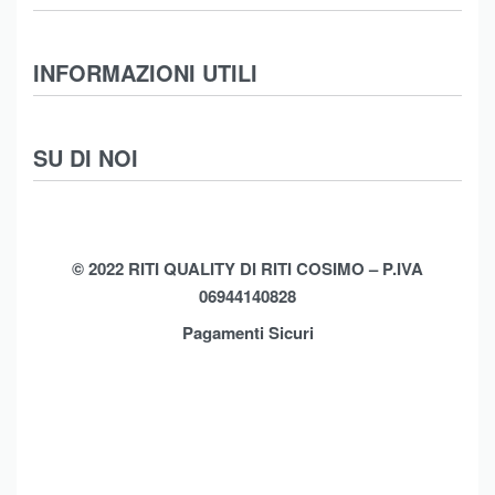
Abbigliamento
INFORMAZIONI UTILI
Intimo
Scarpe
Termini e Condizioni
SU DI NOI
Moda Mare
Spedizioni
Biancheria Casa
Cookie Policy (UE)
Chi Siamo
Privacy Policy
Shop
© 2022 RITI QUALITY DI RITI COSIMO – P.IVA
06944140828
Assistenza
Contatti
Pagamenti Sicuri
Brands