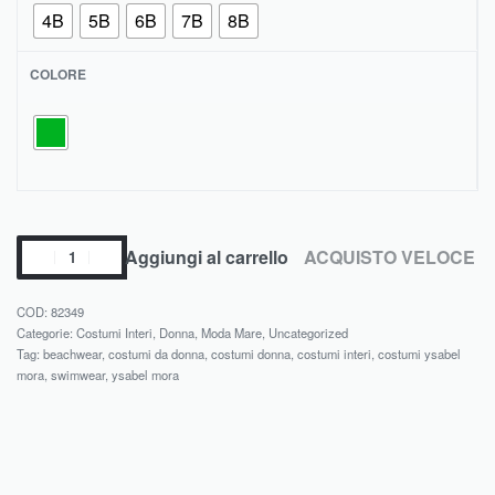
4B
5B
6B
7B
8B
COLORE
Aggiungi al carrello
ACQUISTO VELOCE
82349
Categorie:
Costumi Interi
,
Donna
,
Moda Mare
,
Uncategorized
Tag:
beachwear
,
costumi da donna
,
costumi donna
,
costumi interi
,
costumi ysabel
mora
,
swimwear
,
ysabel mora