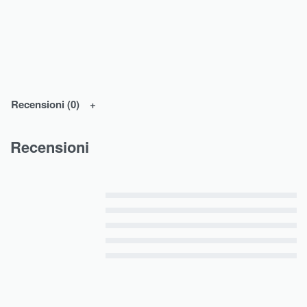
Recensioni (0)
Recensioni
Valutato
5
su 5
Valutato
4
su 5
Valutato
3
su 5
Valutato
2
su 5
Valutato
1
su 5