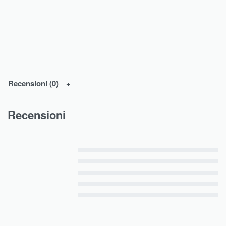
Recensioni (0)
Recensioni
Valutato
5
su 5
Valutato
4
su 5
Valutato
3
su 5
Valutato
2
su 5
Valutato
1
su 5