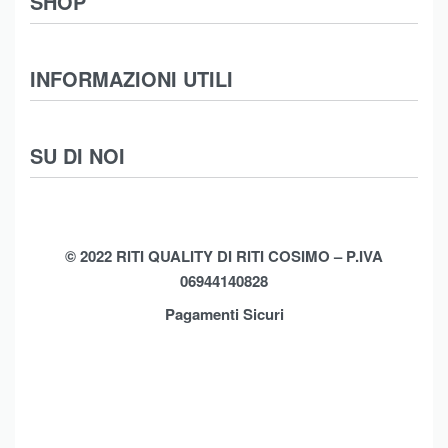
SHOP
Abbigliamento
INFORMAZIONI UTILI
Intimo
Scarpe
Termini e Condizioni
SU DI NOI
Moda Mare
Spedizioni
Biancheria Casa
Cookie Policy (UE)
Chi Siamo
Privacy Policy
Shop
© 2022 RITI QUALITY DI RITI COSIMO – P.IVA
06944140828
Assistenza
Contatti
Pagamenti Sicuri
Brands