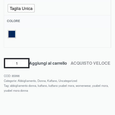
Taglia Unica
COLORE
Aggiungi al carrello
ACQUISTO VELOCE
85998
Categorie:
Abbigliamento
,
Donna
,
Kaftano
,
Uncategorized
Tag:
abbigliamento donna
,
kaftano
,
kaftano ysabel mora
,
womenwear
,
ysabel mora
,
ysabel mora donna