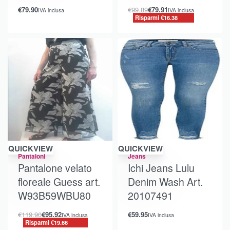
€
79.90
€
99.89
€
79.91
IVA inclusa
IVA inclusa
Risparmi €16.38
Risparmi €19.66
QUICKVIEW
QUICKVIEW
Pantaloni
Jeans
Pantalone velato
Ichi Jeans Lulu
floreale Guess art.
Denim Wash Art.
W93B59WBU80
20107491
€
119.90
€
95.92
€
59.95
IVA inclusa
IVA inclusa
Risparmi €19.66