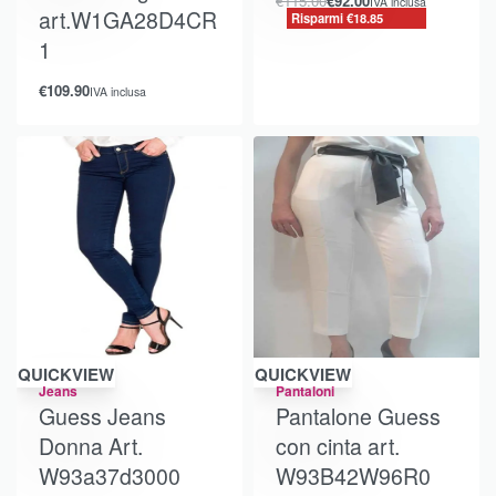
€
115.00
€
92.00
IVA inclusa
art.W1GA28D4CR
Risparmi €18.85
1
€
109.90
IVA inclusa
Risparmi €16.38
QUICKVIEW
QUICKVIEW
Jeans
Pantaloni
Guess Jeans
Pantalone Guess
Donna Art.
con cinta art.
W93a37d3000
W93B42W96R0