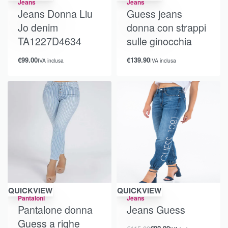
Jeans
Jeans
Jeans Donna Liu
Guess jeans
Jo denim
donna con strappi
TA1227D4634
sulle ginocchia
€
99.00
€
139.90
IVA inclusa
IVA inclusa
Risparmi €18.85
QUICKVIEW
QUICKVIEW
Pantaloni
Jeans
Pantalone donna
Jeans Guess
Guess a righe