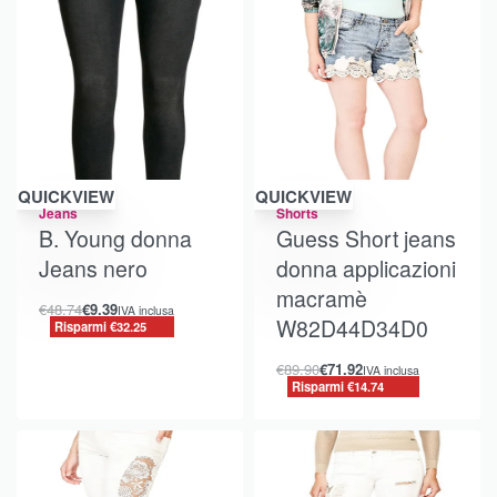
Risparmi €32.25
Risparmi €14.74
QUICKVIEW
QUICKVIEW
Jeans
Shorts
B. Young donna
Guess Short jeans
Jeans nero
donna applicazioni
macramè
€
48.74
€
9.39
IVA inclusa
W82D44D34D0
Risparmi €32.25
€
89.90
€
71.92
IVA inclusa
Risparmi €14.74