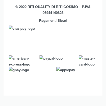
Privacy Policy
Shop
© 2022 RITI QUALITY DI RITI COSIMO – P.IVA
06944140828
Assistenza
Contatti
Pagamenti Sicuri
Brands