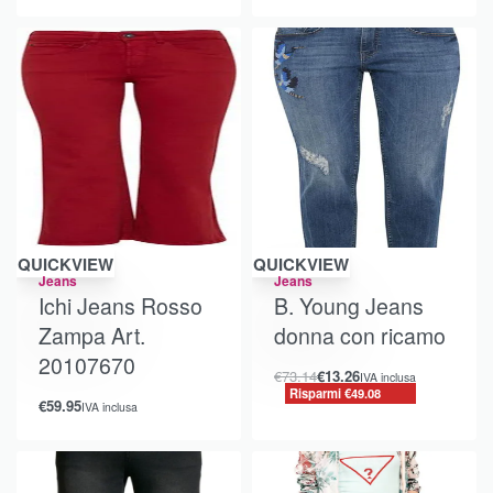
Risparmi €49.08
QUICKVIEW
QUICKVIEW
Jeans
Jeans
Ichi Jeans Rosso
B. Young Jeans
Zampa Art.
donna con ricamo
20107670
€
73.14
€
13.26
IVA inclusa
Risparmi €49.08
€
59.95
IVA inclusa