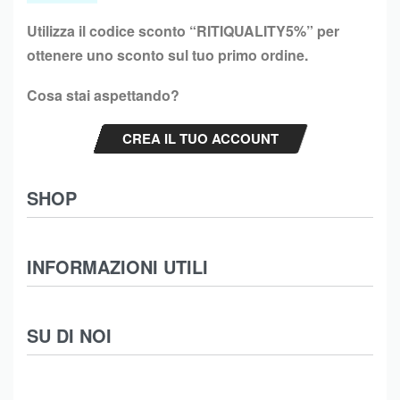
Utilizza il codice sconto “
RITIQUALITY5%”
per
ottenere uno sconto sul tuo primo ordine.
Cosa stai aspettando?
CREA IL TUO ACCOUNT
SHOP
Abbigliamento
INFORMAZIONI UTILI
Intimo
Scarpe
Termini e Condizioni
SU DI NOI
Moda Mare
Spedizioni
Biancheria Casa
Cookie Policy (UE)
Chi Siamo