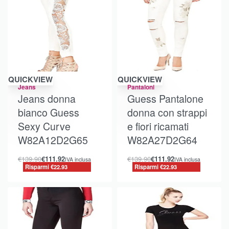
Risparmi €22.93
Risparmi €22.93
QUICKVIEW
QUICKVIEW
Jeans
Pantaloni
Jeans donna
Guess Pantalone
bianco Guess
donna con strappi
Sexy Curve
e fiori ricamati
W82A12D2G65
W82A27D2G64
€
139.90
€
111.92
€
139.90
€
111.92
IVA inclusa
IVA inclusa
Risparmi €22.93
Risparmi €22.93