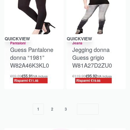
Risparmi €11.46
Risparmi €19.66
QUICKVIEW
QUICKVIEW
Pantaloni
Jeans
Guess Pantalone
Jegging donna
donna “1981”
Guess grigio
W82A46K3KL0
W81A27D2ZU0
€
69.89
€
55.91
€
119.90
€
95.92
IVA inclusa
IVA inclusa
Risparmi €11.46
Risparmi €19.66
1
2
3