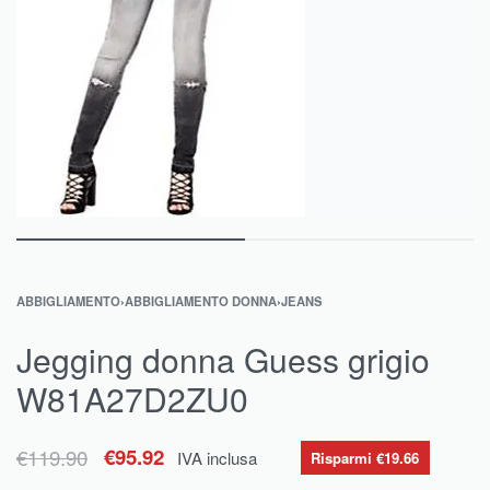
ABBIGLIAMENTO
›
ABBIGLIAMENTO DONNA
›
JEANS
Jegging donna Guess grigio
W81A27D2ZU0
€
119.90
€
95.92
IVA inclusa
Risparmi €19.66