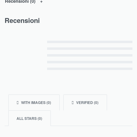
Recensioni (0)
Recensioni
Valutato
5
su 5
Valutato
4
su 5
Valutato
3
su 5
Valutato
2
su 5
Valutato
1
su 5
WITH IMAGES (
0
)
VERIFIED (
0
)
ALL STARS (
0
)