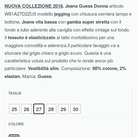
NUOVA COLLEZIONE 2018
. Jeans Guess Donna
articolo
W81A27D2ZU0 modello
jegging
con chiusura cerniera lampo e
bottone
. Jeans vita bassa
con
gamba super stretta
con il
fondo a tubo aderente alla caviglia con effetto vintage sul fondo.
Il
tessuto è elasticizzato
al tatto morbidissimo per una
maggiore comodità e aderenza.Il particolare lavaggio va a
sfumare dal grigio chiaro a grigio scuro. Questa è una
caratteristica voluta sul prodotto che lo rende ancor più
particolare.
Vestibilità slim
. Composizione:
98% cotone, 2%
elastan.
Marca:
Guess
.
TAGLIA
25
26
27
28
29
30
COLORE