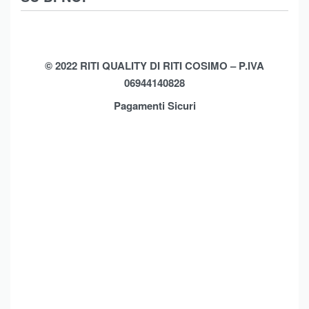
Moda Mare
Spedizioni
Biancheria Casa
Cookie Policy (UE)
Chi Siamo
Privacy Policy
Shop
© 2022 RITI QUALITY DI RITI COSIMO – P.IVA
06944140828
Assistenza
Contatti
Pagamenti Sicuri
Brands