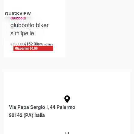
Risparmi €6.56
QUICKVIEW
Giubbotti
giubbotto biker
similpelle
€
160.00
€
152.00
IVA inclusa
Risparmi €6.56
Via Papa Sergio I, 44 Palermo
90142 (PA) Italia