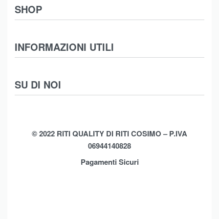
SHOP
Abbigliamento
INFORMAZIONI UTILI
Intimo
Scarpe
Termini e Condizioni
SU DI NOI
Moda Mare
Spedizioni
Biancheria Casa
Cookie Policy (UE)
Chi Siamo
Privacy Policy
Shop
© 2022 RITI QUALITY DI RITI COSIMO – P.IVA
06944140828
Assistenza
Contatti
Pagamenti Sicuri
Brands