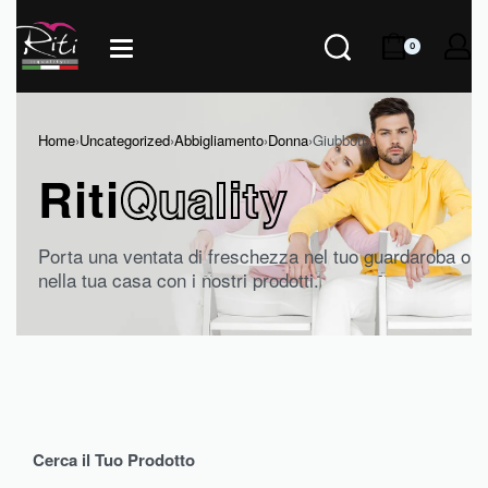
0
Home
›
Uncategorized
›
Abbigliamento
›
Donna
›
Giubbotti
Riti
Quality
Porta una ventata di freschezza nel tuo guardaroba o
nella tua casa con i nostri prodotti.
Cerca il Tuo Prodotto