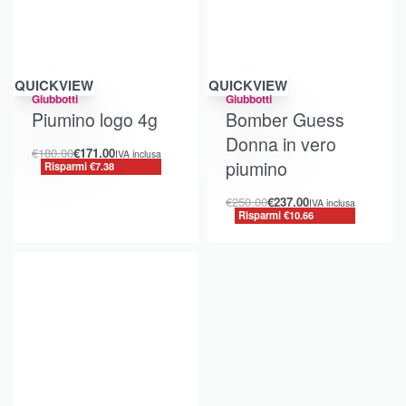
Risparmi €7.38
Risparmi €10.66
QUICKVIEW
QUICKVIEW
Giubbotti
Giubbotti
Piumino logo 4g
Bomber Guess
Donna in vero
€
180.00
€
171.00
IVA inclusa
piumino
Risparmi €7.38
€
250.00
€
237.00
IVA inclusa
Risparmi €10.66