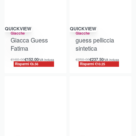
Risparmi €6.56
Risparmi €10.25
QUICKVIEW
QUICKVIEW
Giacche
Giacche
Giacca Guess
guess pelliccia
Fatima
sintetica
€
160.00
€
152.00
€
250.00
€
237.50
IVA inclusa
IVA inclusa
Risparmi €6.56
Risparmi €10.25