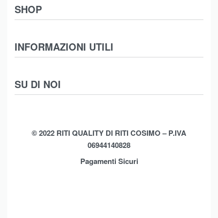
SHOP
Abbigliamento
INFORMAZIONI UTILI
Intimo
Scarpe
Termini e Condizioni
SU DI NOI
Moda Mare
Spedizioni
Biancheria Casa
Cookie Policy (UE)
Chi Siamo
Privacy Policy
Shop
© 2022 RITI QUALITY DI RITI COSIMO – P.IVA
06944140828
Assistenza
Contatti
Pagamenti Sicuri
Brands