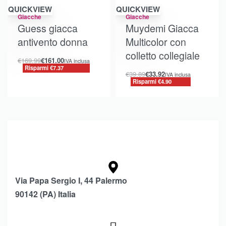
Risparmi €7.37
Risparmi €4.90
QUICKVIEW
QUICKVIEW
Giacche
Giacche
Guess giacca
Muydemi Giacca
antivento donna
Multicolor con
colletto collegiale
€
169.99
€
161.00
IVA inclusa
Risparmi €7.37
€
39.89
€
33.92
IVA inclusa
Risparmi €4.90
Via Papa Sergio I, 44 Palermo
90142 (PA) Italia