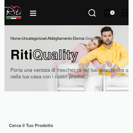
0
Home
›
Uncategorized
›
Abbigliamento
›
Donna
›
Giacche
Riti
Quality
Porta una ventata di freschezza nel tuo guardaroba o
nella tua casa con i nostri prodotti.
Cerca il Tuo Prodotto