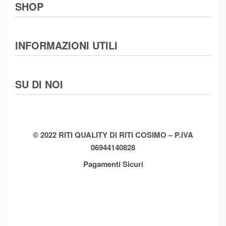
SHOP
Abbigliamento
INFORMAZIONI UTILI
Intimo
Scarpe
Termini e Condizioni
SU DI NOI
Moda Mare
Spedizioni
Biancheria Casa
Cookie Policy (UE)
Chi Siamo
Privacy Policy
Shop
© 2022 RITI QUALITY DI RITI COSIMO – P.IVA
06944140828
Assistenza
Contatti
Pagamenti Sicuri
Brands