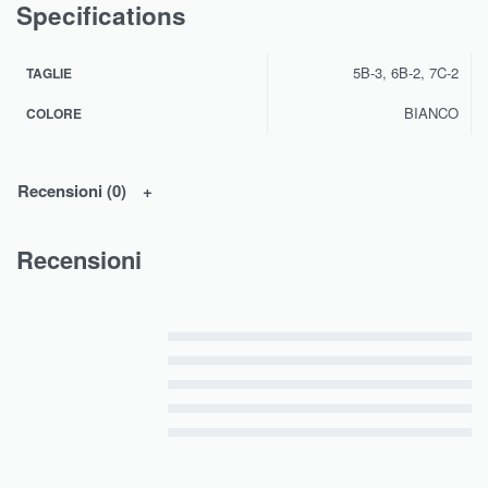
Specifications
5B-3, 6B-2, 7C-2
TAGLIE
BIANCO
COLORE
Recensioni (0)
Recensioni
Valutato
5
su 5
Valutato
4
su 5
Valutato
3
su 5
Valutato
2
su 5
Valutato
1
su 5