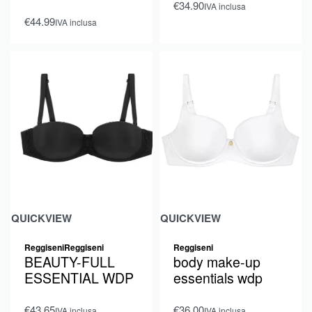
€
34.90
IVA inclusa
€
44.99
IVA inclusa
QUICKVIEW
QUICKVIEW
Reggiseni
Reggiseni
Reggiseni
BEAUTY-FULL
body make-up
ESSENTIAL WDP
essentials wdp
€
43.65
€
36.00
IVA inclusa
IVA inclusa