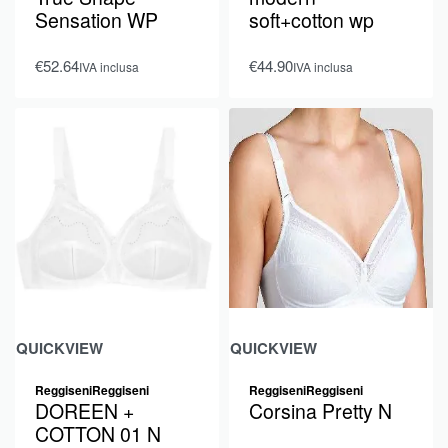
Sensation WP
soft+cotton wp
€
52.64
€
44.90
IVA inclusa
IVA inclusa
QUICKVIEW
QUICKVIEW
Reggiseni
Reggiseni
Reggiseni
Reggiseni
DOREEN +
Corsina Pretty N
COTTON 01 N