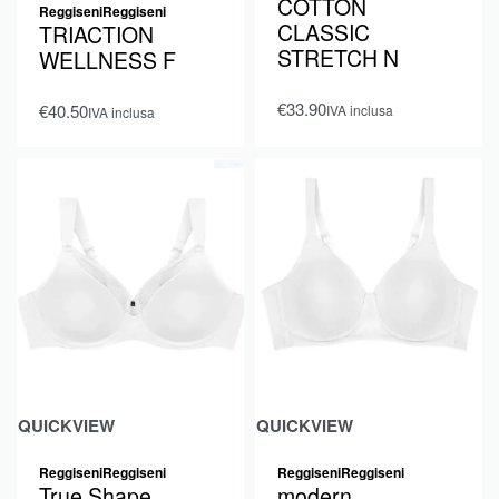
COTTON
Reggiseni
Reggiseni
CLASSIC
TRIACTION
STRETCH N
WELLNESS F
€
33.90
€
40.50
IVA inclusa
IVA inclusa
QUICKVIEW
QUICKVIEW
Reggiseni
Reggiseni
Reggiseni
Reggiseni
True Shape
modern