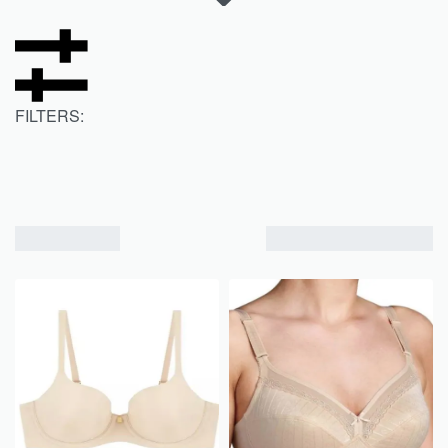
FILTERS:
Visualizzazione di 1-16 di 22 risultati
Ordina in base al
più recente
FILTER