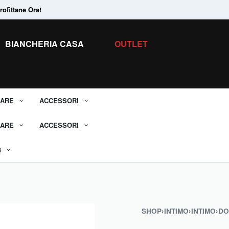
ofittane Ora!
Tanti Prodotti in
Saldo.
Scopri tutti i 
BIANCHERIA CASA
OUTLET
ARE
ACCESSORI
ARE
ACCESSORI
G
SHOP
›
INTIMO
›
INTIMO
›
DO