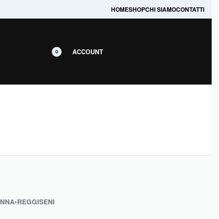
prodotti in promozione.
HOME
SHOP
CHI SIAMO
CONTATTI
ACCOUNT
0
NNA
›
REGGISENI