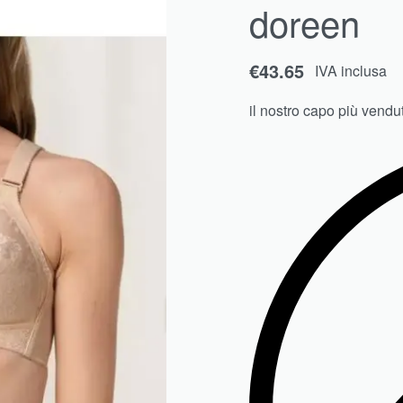
doreen
€
€
44.99
29.69
IVA inclusa
IVA inclusa
€
43.65
IVA inclusa
il nostro capo più vendu