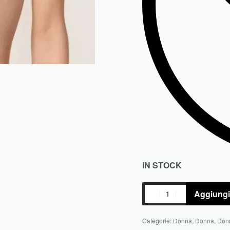
IN STOCK
Aggiungi 
Categorie:
Donna
,
Donna
,
Don