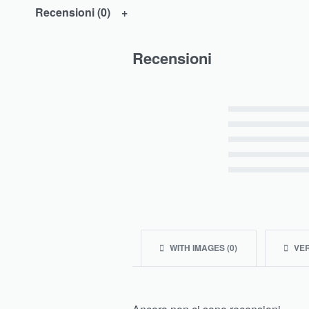
Recensioni (0)
Recensioni
Valutato
5
su 5
Valutato
4
su 5
Valutato
3
su 5
Valutato
2
su 5
Valutato
1
su 5
WITH IMAGES (
0
)
VER