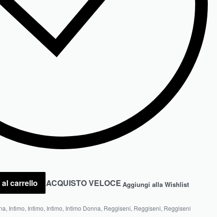
al carrello
ACQUISTO VELOCE
Aggiungi alla Wishlist
na
,
Intimo
,
Intimo
,
Intimo
,
Intimo Donna
,
Reggiseni
,
Reggiseni
,
Reggiseni