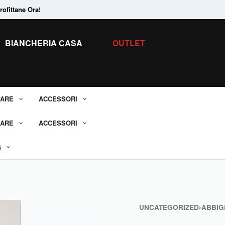
ofittane Ora!
Tanti Prodotti in
Saldo.
Scopri tutti i 
BIANCHERIA CASA
OUTLET
ARE
ACCESSORI
ARE
ACCESSORI
G
UNCATEGORIZED
›
ABBIG