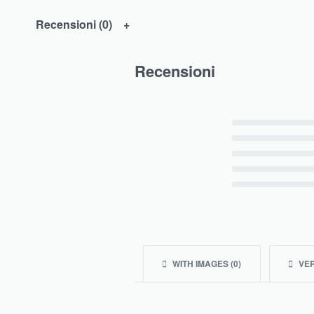
Recensioni (0)
Recensioni
Valutato
5
su 5
Valutato
4
su 5
Valutato
3
su 5
Valutato
2
su 5
Valutato
1
su 5
WITH IMAGES (
0
)
VER