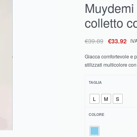
Muydemi G
€
169.99
€
161.00
IVA inclusa
colletto c
€
39.89
€
33.92
IV
Giacca comfortevole e pi
stilizzati multicolore co
TAGLIA
L
M
S
COLORE