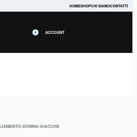
prodotti in promozione.
HOME
SHOP
CHI SIAMO
CONTATTI
ACCOUNT
0
LIAMENTO
›
DONNA
›
GIACCHE