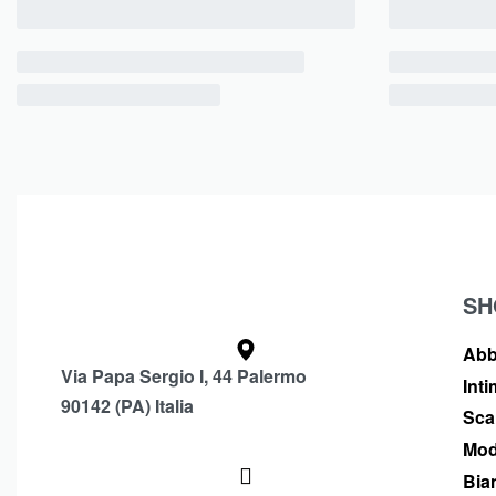
SH
Abb
Via Papa Sergio I, 44 Palermo
Int
90142 (PA) Italia
Sca
Mod
Bia