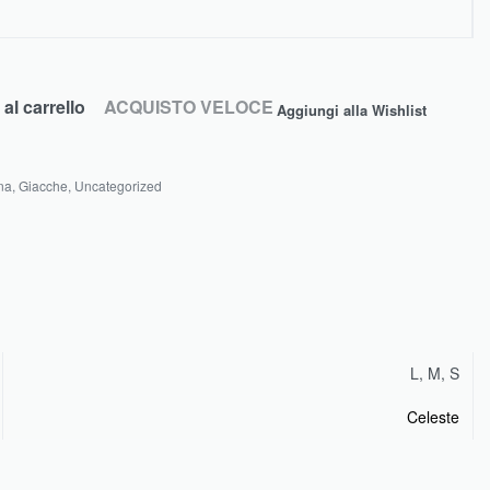
al carrello
ACQUISTO VELOCE
Aggiungi alla Wishlist
na
,
Giacche
,
Uncategorized
L, M, S
Celeste